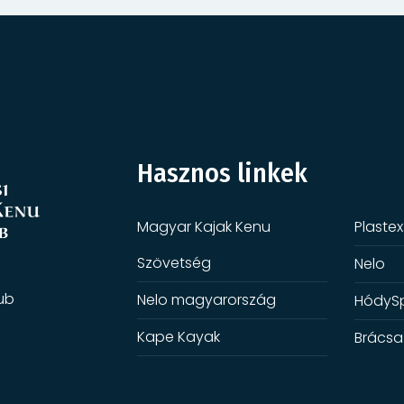
Hasznos linkek
Magyar Kajak Kenu
Plastex
Szövetség
Nelo
ub
Nelo magyarország
HódyS
Kape Kayak
Brácsa