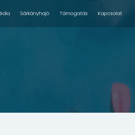
édia
Sárkányhajó
Támogatás
Kapcsolat